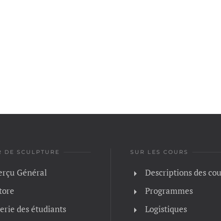
R DE SCULPTURE
SUR LES COURS
rçu Général
Descriptions des cou
tore
Programmes
erie des étudiants
Logistiques