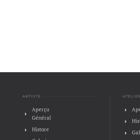
ARTISTE
ATELIE
Aperçu
Ape
Général
His
Histore
Gal